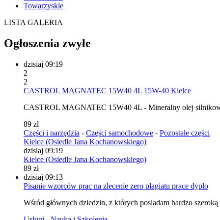
Towarzyskie
LISTA
GALERIA
Ogłoszenia zwyłe
dzisiaj 09:19
2
2
CASTROL MAGNATEC 15W40 4L 15W-40 Kielce
CASTROL MAGNATEC 15W40 4L - Mineralny olej silnikowy, kt
89 zł
Części i narzędzia
-
Części samochodowe
-
Pozostałe części
Kielce (Osiedle Jana Kochanowskiego)
dzisiaj 09:19
Kielce (Osiedle Jana Kochanowskiego)
89 zł
dzisiaj 09:13
Pisanie wzorców prac na zlecenie zero plagiatu prace dyplo
Wśród głównych dziedzin, z których posiadam bardzo szeroką wi
Usługi
-
Nauka i Szkolenia