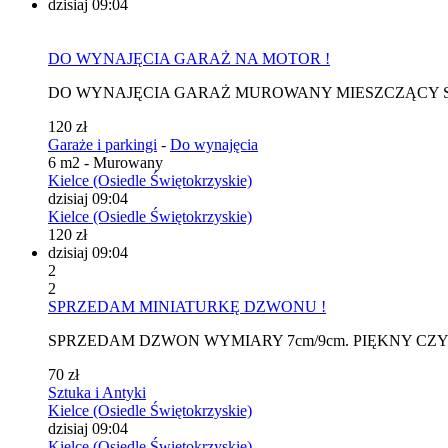
dzisiaj 09:04
DO WYNAJĘCIA GARAŻ NA MOTOR !
DO WYNAJĘCIA GARAŻ MUROWANY MIESZCZĄCY SIĘ W
120 zł
Garaże i parkingi
-
Do wynajęcia
6 m2 - Murowany
Kielce (Osiedle Świętokrzyskie)
dzisiaj 09:04
Kielce (Osiedle Świętokrzyskie)
120 zł
dzisiaj 09:04
2
2
SPRZEDAM MINIATURKĘ DZWONU !
SPRZEDAM DZWON WYMIARY 7cm/9cm. PIĘKNY CZYS
70 zł
Sztuka i Antyki
Kielce (Osiedle Świętokrzyskie)
dzisiaj 09:04
Kielce (Osiedle Świętokrzyskie)