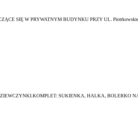
SIĘ W PRYWATNYM BUDYNKU PRZY UL. Piotrkowskiej W Kie
IEWCZYNKI.KOMPLET: SUKIENKA, HALKA, BOLERKO NA C