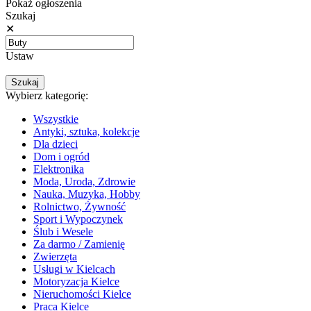
Pokaż ogłoszenia
Szukaj
✕
Ustaw
Wybierz kategorię:
Wszystkie
Antyki, sztuka, kolekcje
Dla dzieci
Dom i ogród
Elektronika
Moda, Uroda, Zdrowie
Nauka, Muzyka, Hobby
Rolnictwo, Żywność
Sport i Wypoczynek
Ślub i Wesele
Za darmo / Zamienię
Zwierzęta
Usługi w Kielcach
Motoryzacja Kielce
Nieruchomości Kielce
Praca Kielce