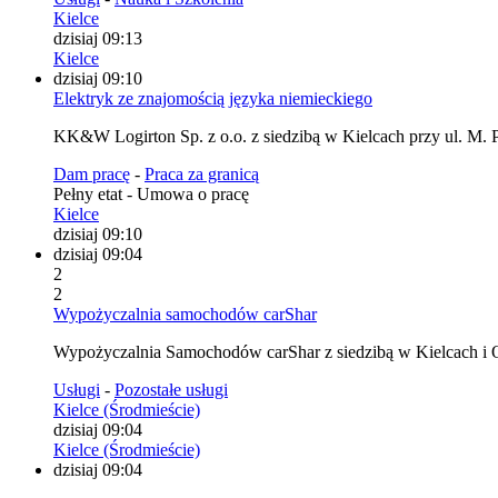
Kielce
dzisiaj 09:13
Kielce
dzisiaj 09:10
Elektryk ze znajomością języka niemieckiego
KK&W Logirton Sp. z o.o. z siedzibą w Kielcach przy ul. M. P
Dam pracę
-
Praca za granicą
Pełny etat - Umowa o pracę
Kielce
dzisiaj 09:10
dzisiaj 09:04
2
2
Wypożyczalnia samochodów carShar
Wypożyczalnia Samochodów carShar z siedzibą w Kielcach i O
Usługi
-
Pozostałe usługi
Kielce (Środmieście)
dzisiaj 09:04
Kielce (Środmieście)
dzisiaj 09:04