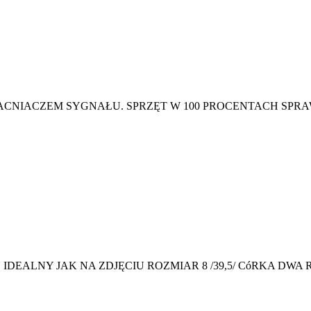
ACNIACZEM SYGNAŁU. SPRZĘT W 100 PROCENTACH SPRAW
DEALNY JAK NA ZDJĘCIU ROZMIAR 8 /39,5/ CóRKA DWA R