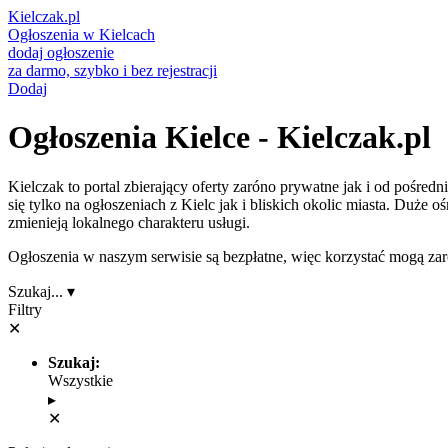
Kielczak
.pl
Ogłoszenia w Kielcach
dodaj ogłoszenie
za darmo, szybko i bez rejestracji
Dodaj
Ogłoszenia Kielce - Kielczak.pl
Kielczak to portal zbierający oferty zaróno prywatne jak i od pośre
się tylko na ogłoszeniach z Kielc jak i bliskich okolic miasta. Duże
zmienieją lokalnego charakteru usługi.
Ogłoszenia w naszym serwisie są bezpłatne, więc korzystać mogą zaró
Szukaj...
▾
Filtry
✕
Szukaj:
Wszystkie
▸
✕