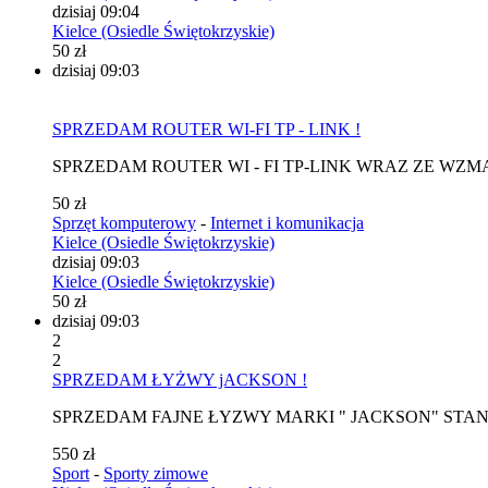
dzisiaj 09:04
Kielce (Osiedle Świętokrzyskie)
50 zł
dzisiaj 09:03
SPRZEDAM ROUTER WI-FI TP - LINK !
SPRZEDAM ROUTER WI - FI TP-LINK WRAZ ZE WZM
50 zł
Sprzęt komputerowy
-
Internet i komunikacja
Kielce (Osiedle Świętokrzyskie)
dzisiaj 09:03
Kielce (Osiedle Świętokrzyskie)
50 zł
dzisiaj 09:03
2
2
SPRZEDAM ŁYŻWY jACKSON !
SPRZEDAM FAJNE ŁYZWY MARKI " JACKSON" STAN I
550 zł
Sport
-
Sporty zimowe